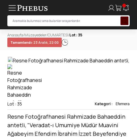
Anasayfa
/
Müzayedeler
/
CUMARTESİ
/
Lot : 35
Tamamlandı:
23 Aralık, 22:00
Lot : 35
Kategori :
Efemera
Resne Fotoğrafhanesi Rahmizade Bahaeddin
antetli, "Veradat-ı Umumiye Müdür Muavini
Ağabeyim Efendim İbrahim İzzet Beyefendiye