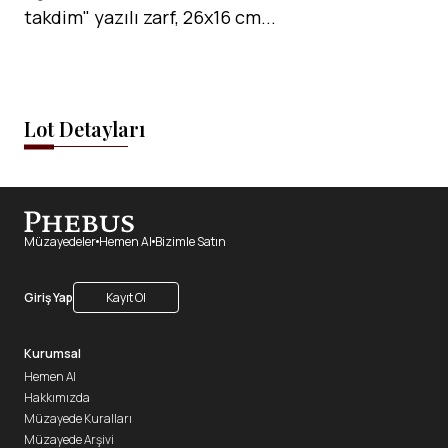
takdim" yazılı zarf, 26x16 cm...
Lot Detayları
Müzayedeler
Hemen Al
Bizimle Satın
Giriş Yap
Kayıt Ol
Kurumsal
Hemen Al
Hakkımızda
Müzayede Kuralları
Müzayede Arşivi