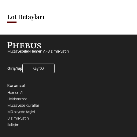
Lot Detayları
Müzayedeler
Hemen Al
Bizimle Satın
Giriş Yap
Kayıt Ol
Kurumsal
Hemen Al
Hakkımızda
Müzayede Kuralları
Müzayede Arşivi
Bizimle Satın
İletişim