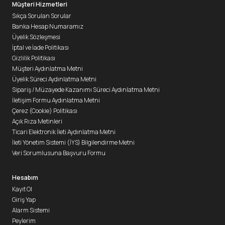
Müşteri Hizmetleri
Sıkça Sorulan Sorular
Banka Hesap Numaramız
Üyelik Sözleşmesi
İptal ve İade Politikası
Gizlilik Politikası
Müşteri Aydınlatma Metni
Üyelik Süreci Aydınlatma Metni
Sipariş / Müzayede Kazanımı Süreci Aydınlatma Metni
İletişim Formu Aydınlatma Metni
Çerez (Cookie) Politikası
Açık Rıza Metinleri
Ticari Elektronik İleti Aydınlatma Metni
İleti Yönetim Sistemi (İYS) Bilgilendirme Metni
Veri Sorumlusuna Başvuru Formu
Hesabım
Kayıt Ol
Giriş Yap
Alarm Sistemi
Peylerim