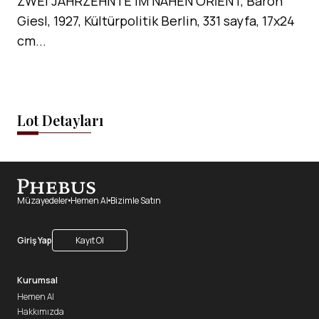
ZWEI JAHRZEHNTE IM NAHEN ORİENT, Baron
Giesl, 1927, Kültürpolitik Berlin, 331 sayfa, 17x24
cm...
Lot Detayları
Müzayedeler
Hemen Al
Bizimle Satın
Giriş Yap
Kayıt Ol
Kurumsal
Hemen Al
Hakkımızda