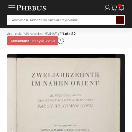
Anasayfa
/
Müzayedeler
/
SAHAFİYE
/
Lot : 22
Tamamlandı:
22 Eylül, 22:00