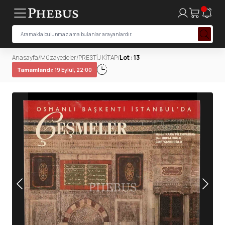
Anasayfa
/
Müzayedeler
/
PRESTİJ KİTAP
/
Lot : 13
Tamamlandı:
19 Eylül, 22:00