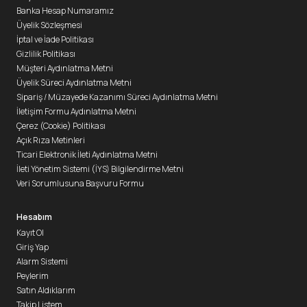
Banka Hesap Numaramız
Üyelik Sözleşmesi
İptal ve İade Politikası
Gizlilik Politikası
Müşteri Aydınlatma Metni
Üyelik Süreci Aydınlatma Metni
Sipariş / Müzayede Kazanımı Süreci Aydınlatma Metni
İletişim Formu Aydınlatma Metni
Çerez (Cookie) Politikası
Açık Rıza Metinleri
Ticari Elektronik İleti Aydınlatma Metni
İleti Yönetim Sistemi (İYS) Bilgilendirme Metni
Veri Sorumlusuna Başvuru Formu
Hesabım
Kayıt Ol
Giriş Yap
Alarm Sistemi
Peylerim
Satın Aldıklarım
Takip Listem