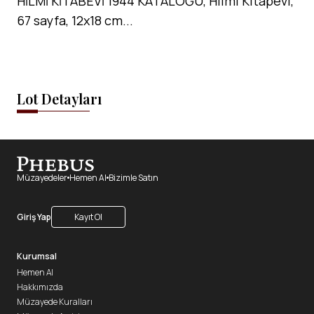
HİLMİ KİTABEVİ 1944 KATALOĞU, Hilmi Kitapevi,
67 sayfa, 12x18 cm...
Lot Detayları
Müzayedeler
Hemen Al
Bizimle Satın
Giriş Yap
Kayıt Ol
Kurumsal
Hemen Al
Hakkımızda
Müzayede Kuralları