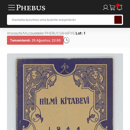
Anasayfa
/
Müzayedeler
/
PHEBUS SAHAFİYE
/
Lot : 1
Tamamlandı:
25 Ağustos, 22:00