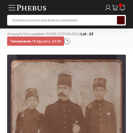
Anasayfa
/
Müzayedeler
/
PHEBUS EPHEMERA
/
Lot : 23
Tamamlandı:
19 Ağustos, 22:00