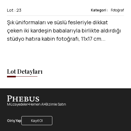
Lot : 23
Kategori :
Fotoğraf
Şık üniformaları ve süslü fesleriyle dikkat
çeken iki kardeşin babalarıyla birlikte aldırdığı
stüdyo hatıra kabin fotoğrafı, 11x17 cm...
Lot Detayları
Müzayedeler
Hemen Al
Bizimle Satın
Giriş Yap
Kayıt Ol