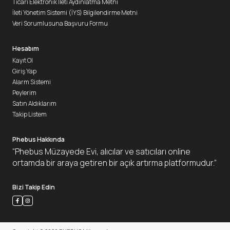
Ticari Elektronik İleti Aydınlatma Metni
İleti Yönetim Sistemi (İYS) Bilgilendirme Metni
Veri Sorumlusuna Başvuru Formu
Hesabım
Kayıt Ol
Giriş Yap
Alarm Sistemi
Peylerim
Satın Aldıklarım
Takip Listem
Phebus Hakkında
“Phebus Müzayede Evi, alıcılar ve satıcıları online
ortamda bir araya getiren bir açık artırma platformudur.”
Bizi Takip Edin