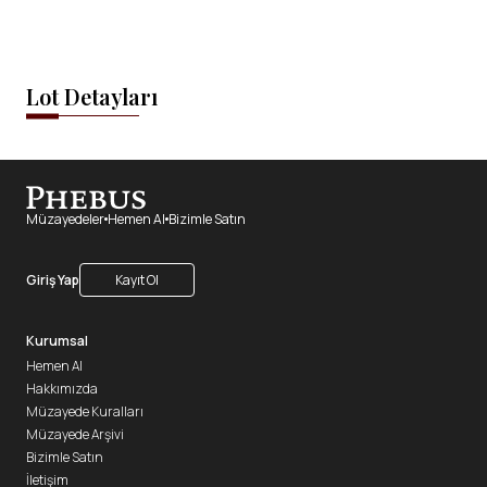
Lot Detayları
Müzayedeler
Hemen Al
Bizimle Satın
Giriş Yap
Kayıt Ol
Kurumsal
Hemen Al
Hakkımızda
Müzayede Kuralları
Müzayede Arşivi
Bizimle Satın
İletişim