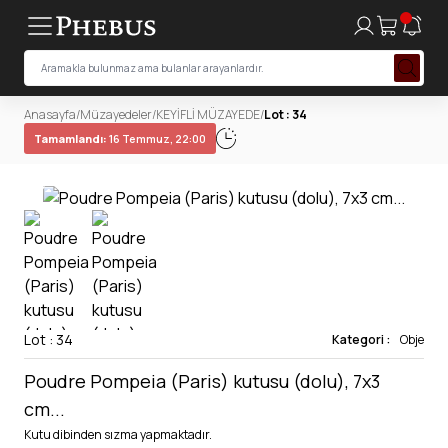
Anasayfa
/
Müzayedeler
/
KEYİFLİ MÜZAYEDE
/
Lot : 34
Tamamlandı:
16 Temmuz, 22:00
Lot : 34
Kategori :
Obje
Poudre Pompeia (Paris) kutusu (dolu), 7x3
cm...
Kutu dibinden sızma yapmaktadır.