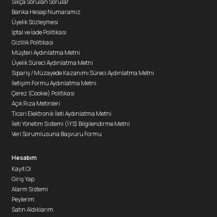
Sıkça Sorulan Sorular
Banka Hesap Numaramız
Üyelik Sözleşmesi
İptal ve İade Politikası
Gizlilik Politikası
Müşteri Aydınlatma Metni
Üyelik Süreci Aydınlatma Metni
Sipariş / Müzayede Kazanımı Süreci Aydınlatma Metni
İletişim Formu Aydınlatma Metni
Çerez (Cookie) Politikası
Açık Rıza Metinleri
Ticari Elektronik İleti Aydınlatma Metni
İleti Yönetim Sistemi (İYS) Bilgilendirme Metni
Veri Sorumlusuna Başvuru Formu
Hesabım
Kayıt Ol
Giriş Yap
Alarm Sistemi
Peylerim
Satın Aldıklarım