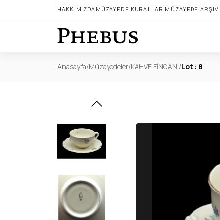
HAKKIMIZDA
MÜZAYEDE KURALLARI
MÜZAYEDE ARŞIV
Anasayfa
/
Müzayedeler
/
KAHVE FİNCANI
/
Lot : 8