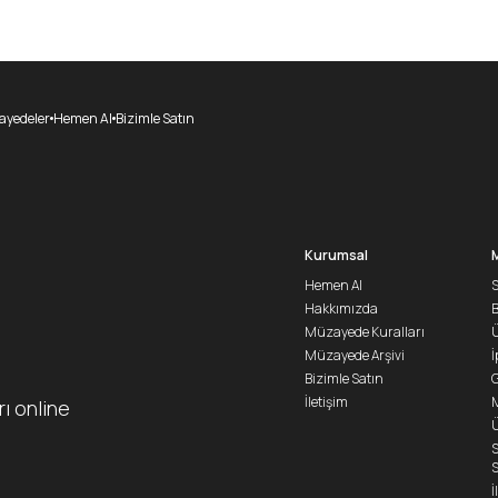
yedeler
Hemen Al
Bizimle Satın
Kurumsal
Hemen Al
S
Hakkımızda
Müzayede Kuralları
Ü
Müzayede Arşivi
İ
Bizimle Satın
G
İletişim
M
rı online
Ü
S
S
İ