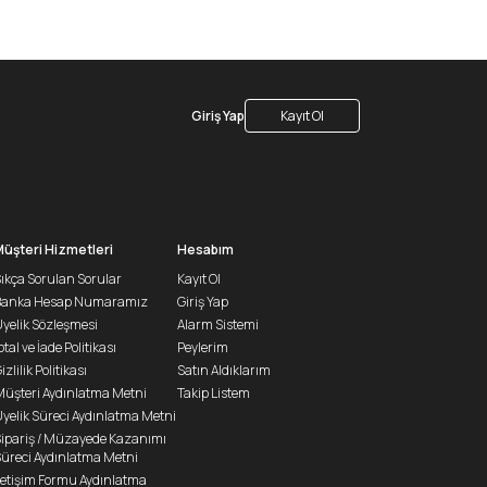
Giriş Yap
Kayıt Ol
Müşteri Hizmetleri
Hesabım
ıkça Sorulan Sorular
Kayıt Ol
Banka Hesap Numaramız
Giriş Yap
yelik Sözleşmesi
Alarm Sistemi
ptal ve İade Politikası
Peylerim
izlilik Politikası
Satın Aldıklarım
üşteri Aydınlatma Metni
Takip Listem
yelik Süreci Aydınlatma Metni
ipariş / Müzayede Kazanımı
üreci Aydınlatma Metni
letişim Formu Aydınlatma