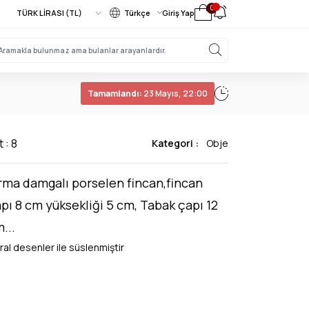
0
Türkçe
Giriş Yap
Tamamlandı:
23 Mayıs, 22:00
 : 8
Kategori :
Obje
rma damgalı porselen fincan,fincan
pı 8 cm yüksekliği 5 cm, Tabak çapı 12
...
ral desenler ile süslenmiştir