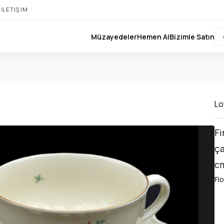
I
İLETIŞIM
Müzayedeler
Hemen Al
Bizimle Satın
Lot
Fi
ça
cm
Flo