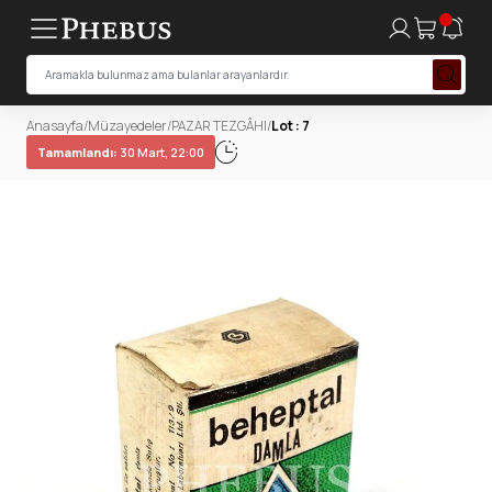
Anasayfa
/
Müzayedeler
/
PAZAR TEZGÂHI
/
Lot : 7
Tamamlandı:
30 Mart, 22:00