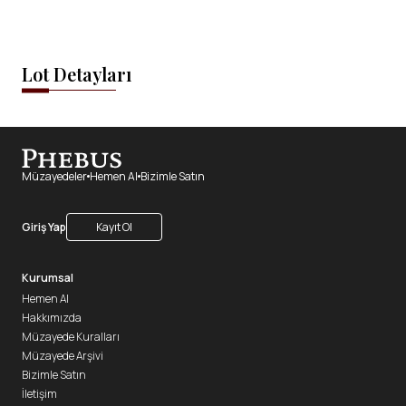
Lot Detayları
Müzayedeler
Hemen Al
Bizimle Satın
Giriş Yap
Kayıt Ol
Kurumsal
Hemen Al
Hakkımızda
Müzayede Kuralları
Müzayede Arşivi
Bizimle Satın
İletişim