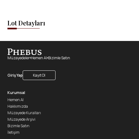
Lot Detayları
Müzayedeler
Hemen Al
Bizimle Satın
Giriş Yap
Kayıt Ol
Kurumsal
Hemen Al
Hakkımızda
Müzayede Kuralları
Müzayede Arşivi
Bizimle Satın
İletişim