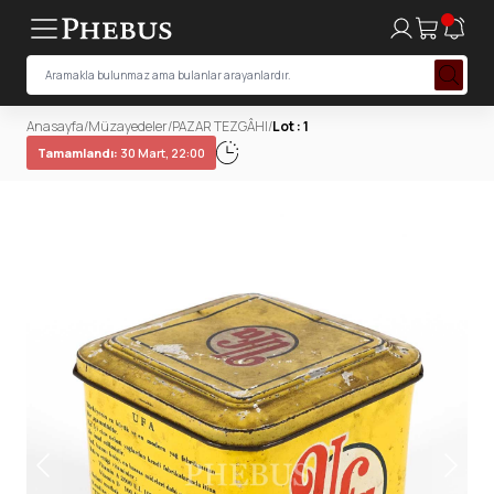
Anasayfa
/
Müzayedeler
/
PAZAR TEZGÂHI
/
Lot : 1
Tamamlandı:
30 Mart, 22:00