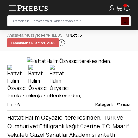
Anasayfa
/
Müzayedeler
/
PHEBUS HAT
/
Lot : 6
Tamamlandı:
19 Mart, 21:00
Lot : 6
Kategori :
Efemera
Hattat Halim Özyazıcı terekesinden,"Türkiye
Cumhuriyeti" filigranlı kağıt üzerine T.C. Maarif
Vekaleti Güzel Sanatlar Akademisi antetli