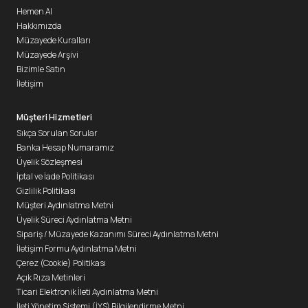
Hemen Al
Hakkımızda
Müzayede Kuralları
Müzayede Arşivi
Bizimle Satın
İletişim
Müşteri Hizmetleri
Sıkça Sorulan Sorular
Banka Hesap Numaramız
Üyelik Sözleşmesi
İptal ve İade Politikası
Gizlilik Politikası
Müşteri Aydınlatma Metni
Üyelik Süreci Aydınlatma Metni
Sipariş / Müzayede Kazanımı Süreci Aydınlatma Metni
İletişim Formu Aydınlatma Metni
Çerez (Cookie) Politikası
Açık Rıza Metinleri
Ticari Elektronik İleti Aydınlatma Metni
İleti Yönetim Sistemi (İYS) Bilgilendirme Metni