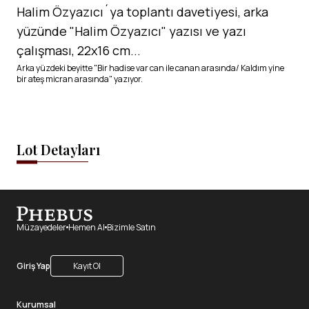
Halim Özyazıcı´ya toplantı davetiyesi, arka
yüzünde "Halim Özyazıcı" yazısı ve yazı
çalışması, 22x16 cm...
Arka yüzdeki beyitte "Bir hadise var can ile canan arasında/ Kaldım yine
bir ateş micran arasında" yazıyor.
Lot Detayları
Müzayedeler
Hemen Al
Bizimle Satın
Giriş Yap
Kayıt Ol
Kurumsal