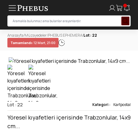
Anasayfa
/
Müzayedeler
/
PHEBUS EPHEMERA
/
Lot : 22
Tamamlandı:
12 Mart, 21:00
Lot : 22
Kategori :
Kartpostal
Yöresel kıyafetleri içerisinde Trabzonlular, 14x9
cm...