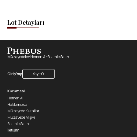
Lot Detayları
Müzayedeler
Hemen Al
Bizimle Satın
Giriş Yap
Kayıt Ol
Kurumsal
Hemen Al
Hakkımızda
Müzayede Kuralları
Müzayede Arşivi
Bizimle Satın
İletişim