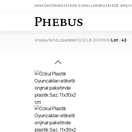
HAKKIMIZDA
MÜZAYEDE KURALLARI
MÜZAYEDE ARŞIV
Anasayfa
/
Müzayedeler
/
ÇOCUK DÜNYASI
/
Lot : 42