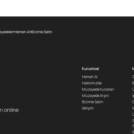
yedeler
Hemen Al
Bizimle Satın
Kurumsal
Hemen Al
S
Hakkımızda
Müzayede Kuralları
Ü
Müzayede Arşivi
İ
Bizimle Satın
G
İletişim
M
rı online
Ü
S
S
İ