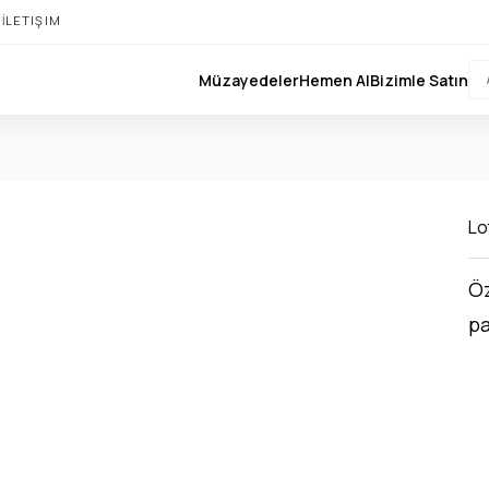
I
İLETIŞIM
Müzayedeler
Hemen Al
Bizimle Satın
Lo
Öz
pa