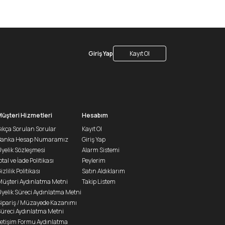
Giriş Yap
Kayıt Ol
Müşteri Hizmetleri
Hesabım
ıkça Sorulan Sorular
Kayıt Ol
Banka Hesap Numaramız
Giriş Yap
yelik Sözleşmesi
Alarm Sistemi
ptal ve İade Politikası
Peylerim
izlilik Politikası
Satın Aldıklarım
üşteri Aydınlatma Metni
Takip Listem
yelik Süreci Aydınlatma Metni
ipariş / Müzayede Kazanımı
üreci Aydınlatma Metni
letişim Formu Aydınlatma