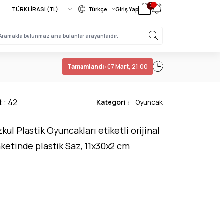
0
Türkçe
Giriş Yap
Tamamlandı:
07 Mart, 21:00
t : 42
Kategori :
Oyuncak
kul Plastik Oyuncakları etiketli orijinal
ketinde plastik Saz, 11x30x2 cm