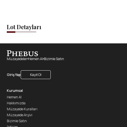
Lot Detayları
Müzayedeler
Hemen Al
Bizimle Satın
Giriş Yap
Kayıt Ol
Kurumsal
Hemen Al
Hakkımızda
Müzayede Kuralları
Müzayede Arşivi
Bizimle Satın
İletişim