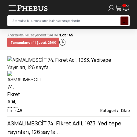
Anasayfa
/
Müzayedeler
/
SAHAF
/
Lot : 45
Tamamlandı:
11 Şubat, 21:00
Lot : 45
Kategori :
Kitap
ASMALIMESCİT 74, Fikret Adil, 1933, Yeditepe
Yayınları, 126 sayfa...