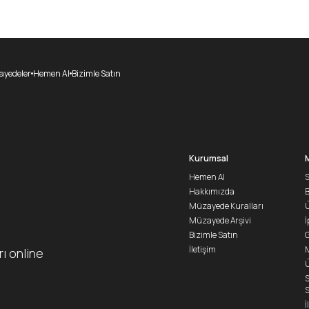
yedeler
Hemen Al
Bizimle Satın
Kurumsal
Hemen Al
S
Hakkımızda
Müzayede Kuralları
Ü
Müzayede Arşivi
İ
Bizimle Satın
G
İletişim
M
rı online
Ü
S
S
İ