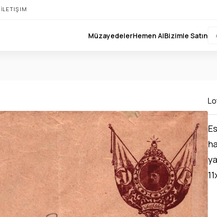
I
İLETIŞIM
Müzayedeler
Hemen Al
Bizimle Satın
Lo
Es
ha
ya
11