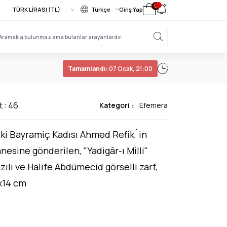
0
Türkçe
Giriş Yap
Tamamlandı:
07 Ocak, 21:00
t : 46
Kategori :
Efemera
ki Bayramiç Kadısı Ahmed Refik´in
nesine gönderilen, "Yadigâr-ı Milli"
zılı ve Halife Abdümecid görselli zarf,
x14 cm