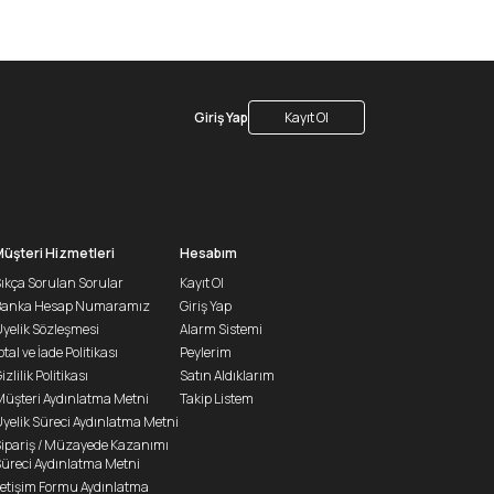
Giriş Yap
Kayıt Ol
Müşteri Hizmetleri
Hesabım
ıkça Sorulan Sorular
Kayıt Ol
Banka Hesap Numaramız
Giriş Yap
yelik Sözleşmesi
Alarm Sistemi
ptal ve İade Politikası
Peylerim
izlilik Politikası
Satın Aldıklarım
üşteri Aydınlatma Metni
Takip Listem
yelik Süreci Aydınlatma Metni
ipariş / Müzayede Kazanımı
üreci Aydınlatma Metni
letişim Formu Aydınlatma