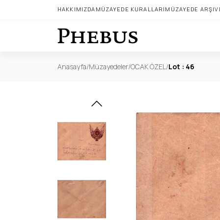
HAKKIMIZDA
MÜZAYEDE KURALLARI
MÜZAYEDE ARŞIV
Anasayfa
/
Müzayedeler
/
OCAK ÖZEL
/
Lot : 46